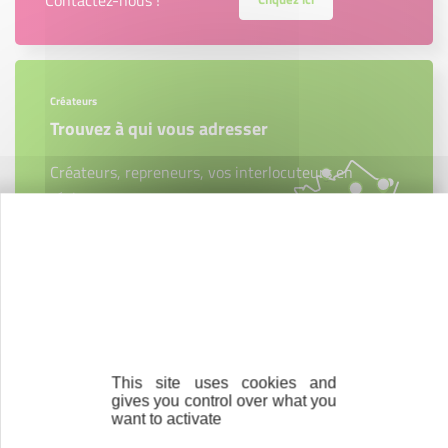
Créateurs
Trouvez à qui vous adresser
Créateurs, repreneurs, vos interlocuteurs en
région.
En savoir plus
Accompagnement
Nous les avons accompagnés dans leur
This site uses cookies and
gives you control over what you
projet entrepreneurial
want to activate