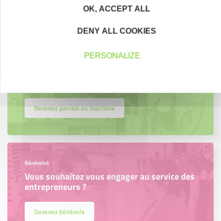
Découvrez qui ils sont !
OK, ACCEPT ALL
DENY ALL COOKIES
PERSONALIZE
Parrainage
Vous souhaitez aider de jeunes
entrepreneurs ?
Devenez parrain ou marraine
Bénévolat
Vous souhaitez vous engager au service des
entrepreneurs ?
Devenez bénévole