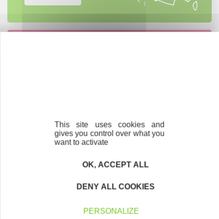
Accompagnement
Nous les avons accompagnés dans leur
projet entrepreneurial
Découvrez qui ils sont !
This site uses cookies and
gives you control over what you
want to activate
Parrainage
Vous souhaitez aider de jeunes
OK, ACCEPT ALL
entrepreneurs ?
DENY ALL COOKIES
Devenez parrain ou marraine
PERSONALIZE